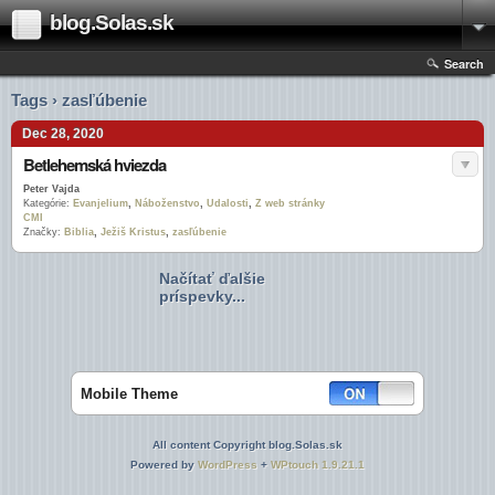
blog.Solas.sk
Search
Tags › zasľúbenie
Dec 28, 2020
Betlehemská hviezda
Peter Vajda
Kategórie:
Evanjelium
,
Náboženstvo
,
Udalosti
,
Z web stránky
CMI
Značky:
Biblia
,
Ježiš Kristus
,
zasľúbenie
Načítať ďalšie
príspevky...
Mobile Theme
All content Copyright blog.Solas.sk
Powered by
WordPress
+
WPtouch 1.9.21.1