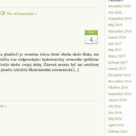
December 2020
Jún 2020
Nie sú komentáre »
September 2019
Máj 2019
September 2018
Jún
Január 2018
4
Jún 2017
Máj 2017
ia planéta1) je vesmírne teleso, ktoré obieha okolo Slnka, má
Marec 2017
tálila tvar zodpovedajúci hydrostatickej rovnováhe (približne
Február 2017
čistilo okolie svojej dráhy. Zároveň nesmie byť ani satelitom
Január 2017
j planéty schválila Medzinárodná astronomická [...]
December 2016
November 2016
Október 2016
September 2016
August 2016
re »
Júl 2016
Jún 2016
Máj 2016
Apríl 2016
Február 2016