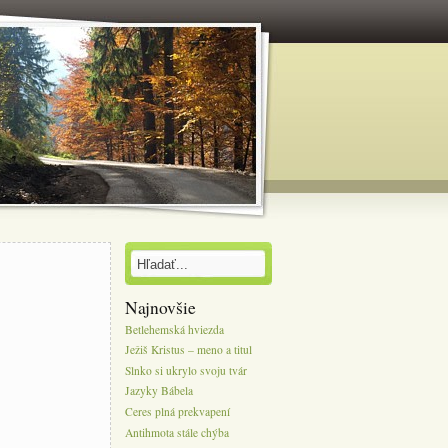
Najnovšie
Betlehemská hviezda
Ježiš Kristus – meno a titul
Slnko si ukrylo svoju tvár
Jazyky Bábela
Ceres plná prekvapení
Antihmota stále chýba