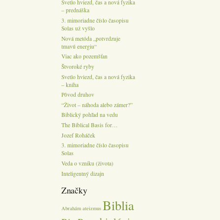
Svetlo hviezd, čas a nová fyzika
– prednáška
3. mimoriadne číslo časopisu
Solas už vyšlo
Nová metóda „potvrdzuje
tmavú energiu“
Viac ako pozemšťan
Štvoroké ryby
Svetlo hviezd, čas a nová fyzika
– kniha
Pôvod druhov
“Život – náhoda alebo zámer?”
Biblický pohľad na vedu
The Biblical Basis for…
Jozef Roháček
3. mimoriadne číslo časopisu
Solas
Veda o vzniku (života)
Inteligentný dizajn
Značky
Biblia
Abrahám
ateizmus