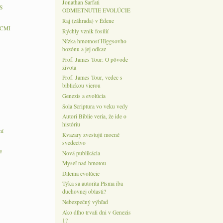
Jonathan Sarfati
S
ODMIETNUTIE EVOLÚCIE
Raj (záhrada) v Édene
 CMI
Rýchly vznik fosílií
Nízka hmotnosť Higgsovho
bozónu a jej odkaz
Prof. James Tour: O pôvode
života
Prof. James Tour, vedec s
biblickou vierou
Genezis a evolúcia
Sola Scriptura vo veku vedy
Autori Biblie veria, že ide o
históriu
ní
Kvazary zvestujú mocné
svedectvo
e
Nová publikácia
Myseľ nad hmotou
Dilema evolúcie
Týka sa autorita Písma iba
duchovnej oblasti?
Nebezpečný výhľad
Ako dlho trvali dni v Genezis
1?