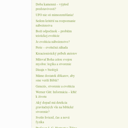
Doba kamenná – výplod
predstavivosti?
UFO nie sú mimozemšťania!
Sedem kritérií na rozpoznanie
náboženstva
Boží odpočinok – problém
teistickej evolúcie
Je evolúcia náboženstvo?
Perie – evolučná záhada
Kreacionistický príbeh ateistov
Milovať Boha celou svojou
mysľou: logika a stvorenie
Dizajn v biológii
Máme dostatok dôkazov, aby
sme verili Biblii?
Genezis, stvorenie a evolúcia
Werner Gitt: Informácia – kľúč
k životu
Aký dopad má detekcia
gravitačných vĺn na biblické
stvorenie?
Svetlo hviezd, čas a nová
fyzika
Profesor J. G. Hartnett v Žiline