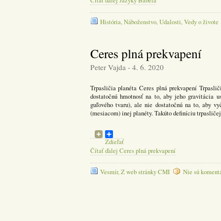
Čítať ďalej Jazyky Bábela
História
,
Náboženstvo
,
Udalosti
,
Vedy o živote
Ceres plná prekvapení
Peter Vajda - 4. 6. 2020
Trpasličia planéta Ceres plná prekvapení Trpaslič
dostatočnú hmotnosť na to, aby jeho gravitácia us
guľového tvaru), ale nie dostatočnú na to, aby vy
(mesiacom) inej planéty. Takúto definíciu trpasliče
Zdieľať
Čítať ďalej Ceres plná prekvapení
Vesmír
,
Z web stránky CMI
Nie sú komentá