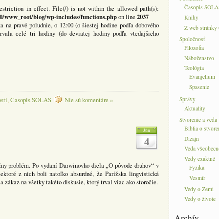
Časopis SOLA
estriction in effect. File(/) is not within the allowed path(s):
0/www_root/blog/wp-includes/functions.php
2037
on line
Knihy
ka na pravé poludnie, o 12:00 (o šiestej hodine podľa dobového
Z web stránky
vala celé tri hodiny (do deviatej hodiny podľa vtedajšieho
Spoločnosť
Filozofia
Náboženstvo
Teológia
Evanjelium
Spasenie
Správy
sti
,
Časopis SOLAS
Nie sú komentáre »
Aktuality
Stvorenie a veda
Biblia o stvore
Jún
Dizajn
4
Veda všeobecn
Vedy exaktné
žny problém. Po vydaní Darwinovho diela „O pôvode druhov“ v
Fyzika
iektoré z nich boli natoľko absurdné, že Parížska lingvistická
Vesmír
 zákaz na všetky takéto diskusie, ktorý trval viac ako storočie.
Vedy o Zemi
Vedy o živote
Archív