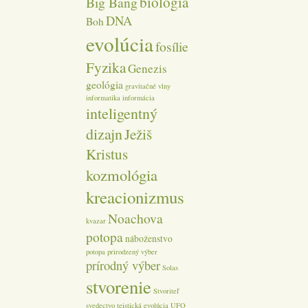
biológia
Big Bang
DNA
Boh
evolúcia
fosílie
Fyzika
Genezis
geológia
gravitačné vlny
informatika
informácia
inteligentný
dizajn
Ježiš
Kristus
kozmológia
kreacionizmus
Noachova
kvazar
potopa
náboženstvo
potopa
prirodzený výber
prírodný výber
Solas
stvorenie
Stvoriteľ
svedectvo
teistická evolúcia
UFO