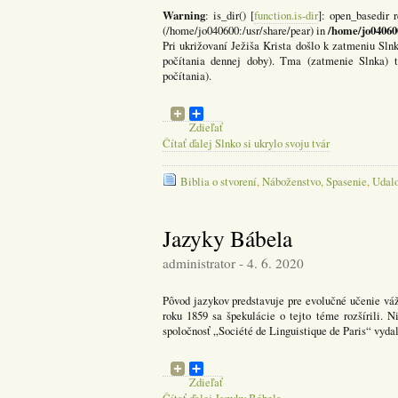
Warning
: is_dir() [
function.is-dir
]: open_basedir r
/home/jo04060
(/home/jo040600:/usr/share/pear) in
Pri ukrižovaní Ježiša Krista došlo k zatmeniu Sln
počítania dennej doby). Tma (zatmenie Slnka) tr
počítania).
Zdieľať
Čítať ďalej Slnko si ukrylo svoju tvár
Biblia o stvorení
,
Náboženstvo
,
Spasenie
,
Udalo
Jazyky Bábela
administrator - 4. 6. 2020
Pôvod jazykov predstavuje pre evolučné učenie vá
roku 1859 sa špekulácie o tejto téme rozšírili. N
spoločnosť „Société de Linguistique de Paris“ vydala
Zdieľať