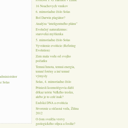
16 Noachovych vnukov
6. mimoriadne číslo Solas
Bol Darwin plagiátor?
Analýza “inteligentného plánu”
Evolučný naturalizmus:
staroveká myšlienka
5. mimoriadne číslo Solas
Vyvrátenie evolúcie (Refuting
Evolution)
Zem mala vodu od svojho
počiatku
Temná hmota, temná energia,
temné fotóny a iné temné
výmysly
administrátor
Solas, 4. mimoriadne číslo
e Solas
Priniesli kozmológovia ďalší
dôkaz teórie Veľkého tresku,
alebo je to celé inak?
Ľudská DNA a evolúcia
Stvorenie a súčasná veda, Žilina
2012
O čom svedčia vrstvy
geologického stĺpca a fosílie?