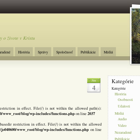
y o živote v Kristu
aradené
História
Správy
Spoločnosť
Publikácie
Médiá
Kategórie
Jún
4
Kategórie
História
Osobnosti
Udalosti
estriction in effect. File(/) is not within the allowed path(s):
0/www_root/blog/wp-includes/functions.php
2037
on line
Médiá
Audio
basedir restriction in effect. File(/) is not within the allowed
Video
/jo040600/www_root/blog/wp-includes/functions.php
on line
Nezaradené
Publikácie