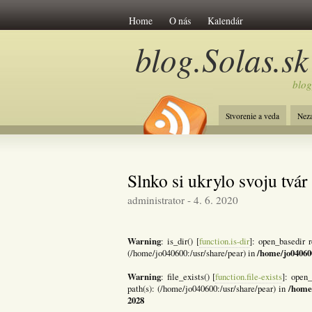
Home
O nás
Kalendár
blog.Solas.sk
blog
Stvorenie a veda
Nez
Slnko si ukrylo svoju tvár
administrator - 4. 6. 2020
Warning
: is_dir() [
function.is-dir
]: open_basedir r
/home/jo04060
(/home/jo040600:/usr/share/pear) in
Warning
: file_exists() [
function.file-exists
]: open_
/home
path(s): (/home/jo040600:/usr/share/pear) in
2028