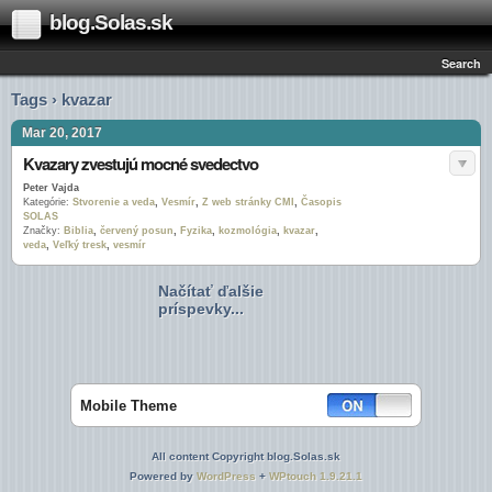
blog.Solas.sk
Search
Tags › kvazar
Mar 20, 2017
Kvazary zvestujú mocné svedectvo
Peter Vajda
Kategórie:
Stvorenie a veda
,
Vesmír
,
Z web stránky CMI
,
Časopis
SOLAS
Značky:
Biblia
,
červený posun
,
Fyzika
,
kozmológia
,
kvazar
,
veda
,
Veľký tresk
,
vesmír
Načítať ďalšie
príspevky...
Mobile Theme
All content Copyright blog.Solas.sk
Powered by
WordPress
+
WPtouch 1.9.21.1