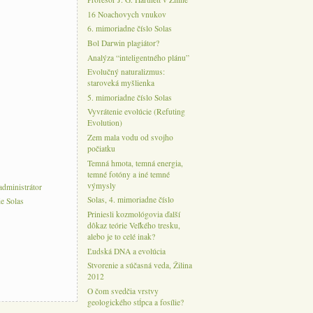
16 Noachovych vnukov
6. mimoriadne číslo Solas
Bol Darwin plagiátor?
Analýza “inteligentného plánu”
Evolučný naturalizmus:
staroveká myšlienka
5. mimoriadne číslo Solas
Vyvrátenie evolúcie (Refuting
Evolution)
Zem mala vodu od svojho
počiatku
Temná hmota, temná energia,
temné fotóny a iné temné
výmysly
administrátor
Solas, 4. mimoriadne číslo
e Solas
Priniesli kozmológovia ďalší
dôkaz teórie Veľkého tresku,
alebo je to celé inak?
Ľudská DNA a evolúcia
Stvorenie a súčasná veda, Žilina
2012
O čom svedčia vrstvy
geologického stĺpca a fosílie?