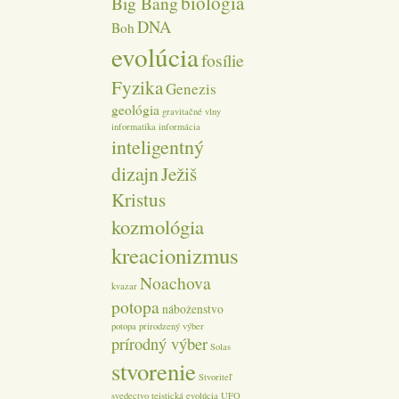
biológia
Big Bang
DNA
Boh
evolúcia
fosílie
Fyzika
Genezis
geológia
gravitačné vlny
informatika
informácia
inteligentný
dizajn
Ježiš
Kristus
kozmológia
kreacionizmus
Noachova
kvazar
potopa
náboženstvo
potopa
prirodzený výber
prírodný výber
Solas
stvorenie
Stvoriteľ
svedectvo
teistická evolúcia
UFO