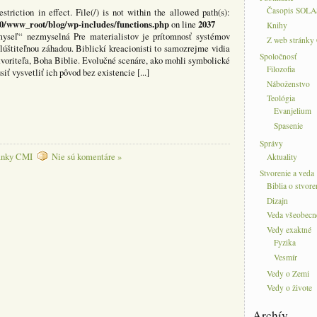
Časopis SOLA
estriction in effect. File(/) is not within the allowed path(s):
0/www_root/blog/wp-includes/functions.php
2037
on line
Knihy
myseľ“ nezmyselná Pre materialistov je prítomnosť systémov
Z web stránky
úštiteľnou záhadou. Biblickí kreacionisti to samozrejme vidia
Spoločnosť
Stvoriteľa, Boha Biblie. Evolučné scenáre, ako mohli symbolické
Filozofia
ť vysvetliť ich pôvod bez existencie [...]
Náboženstvo
Teológia
Evanjelium
Spasenie
Správy
ánky CMI
Nie sú komentáre »
Aktuality
Stvorenie a veda
Biblia o stvore
Dizajn
Veda všeobecn
Vedy exaktné
Fyzika
Vesmír
Vedy o Zemi
Vedy o živote
Archív