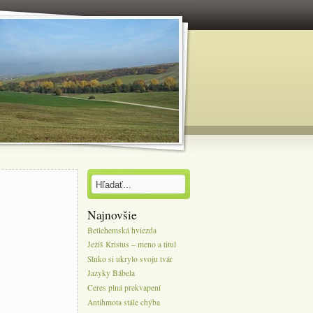
Najnovšie
Betlehemská hviezda
Ježiš Kristus – meno a titul
Slnko si ukrylo svoju tvár
Jazyky Bábela
Ceres plná prekvapení
Antihmota stále chýba