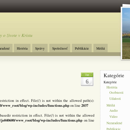
y o živote v Kristu
aradené
História
Správy
Spoločnosť
Publikácie
Médiá
Kategórie
Jan
6
Kategórie
História
Osobnosti
Udalosti
estriction in effect. File(/) is not within the allowed path(s):
0/www_root/blog/wp-includes/functions.php
2037
on line
Médiá
Audio
basedir restriction in effect. File(/) is not within the allowed
Video
/jo040600/www_root/blog/wp-includes/functions.php
on line
Nezaradené
Publikácie