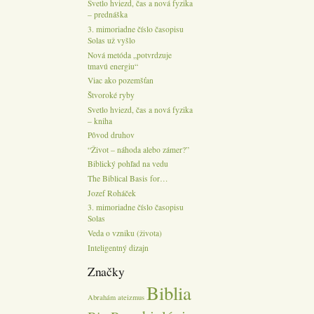
Svetlo hviezd, čas a nová fyzika
– prednáška
3. mimoriadne číslo časopisu
Solas už vyšlo
Nová metóda „potvrdzuje
tmavú energiu“
Viac ako pozemšťan
Štvoroké ryby
Svetlo hviezd, čas a nová fyzika
– kniha
Pôvod druhov
“Život – náhoda alebo zámer?”
Biblický pohľad na vedu
The Biblical Basis for…
Jozef Roháček
3. mimoriadne číslo časopisu
Solas
Veda o vzniku (života)
Inteligentný dizajn
Značky
Biblia
Abrahám
ateizmus