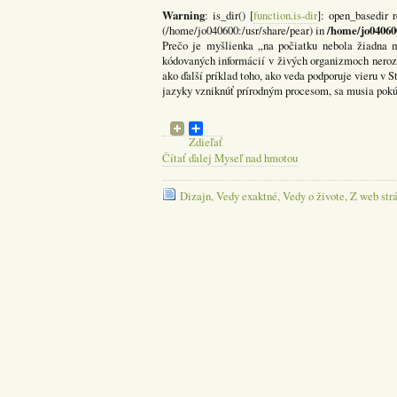
Warning
: is_dir() [
function.is-dir
]: open_basedir r
/home/jo04060
(/home/jo040600:/usr/share/pear) in
Prečo je myšlienka „na počiatku nebola žiadna 
kódovaných informácií v živých organizmoch nerozl
ako ďalší príklad toho, ako veda podporuje vieru v 
jazyky vzniknúť prírodným procesom, sa musia pokúsi
Zdieľať
Čítať ďalej Myseľ nad hmotou
Dizajn
,
Vedy exaktné
,
Vedy o živote
,
Z web str