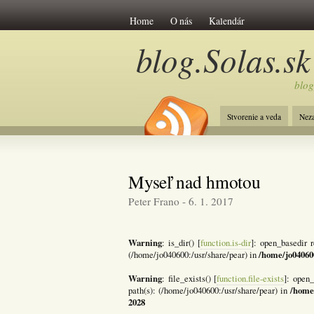
Home
O nás
Kalendár
blog.Solas.sk
blog
Stvorenie a veda
Nez
Myseľ nad hmotou
Peter Frano - 6. 1. 2017
Warning
: is_dir() [
function.is-dir
]: open_basedir r
/home/jo04060
(/home/jo040600:/usr/share/pear) in
Warning
: file_exists() [
function.file-exists
]: open_
/home
path(s): (/home/jo040600:/usr/share/pear) in
2028