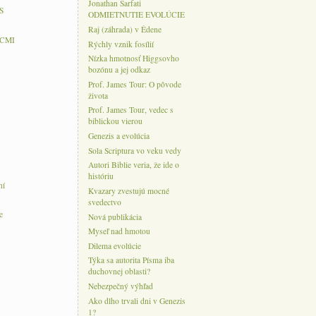
Jonathan Sarfati
S
ODMIETNUTIE EVOLÚCIE
Raj (záhrada) v Édene
 CMI
Rýchly vznik fosílií
Nízka hmotnosť Higgsovho
bozónu a jej odkaz
Prof. James Tour: O pôvode
života
Prof. James Tour, vedec s
biblickou vierou
Genezis a evolúcia
Sola Scriptura vo veku vedy
Autori Biblie veria, že ide o
históriu
ní
Kvazary zvestujú mocné
svedectvo
e
Nová publikácia
Myseľ nad hmotou
Dilema evolúcie
Týka sa autorita Písma iba
duchovnej oblasti?
Nebezpečný výhľad
Ako dlho trvali dni v Genezis
1?