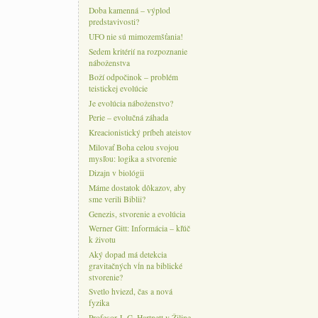
Doba kamenná – výplod
predstavivosti?
UFO nie sú mimozemšťania!
Sedem kritérií na rozpoznanie
náboženstva
Boží odpočinok – problém
teistickej evolúcie
Je evolúcia náboženstvo?
Perie – evolučná záhada
Kreacionistický príbeh ateistov
Milovať Boha celou svojou
mysľou: logika a stvorenie
Dizajn v biológii
Máme dostatok dôkazov, aby
sme verili Biblii?
Genezis, stvorenie a evolúcia
Werner Gitt: Informácia – kľúč
k životu
Aký dopad má detekcia
gravitačných vĺn na biblické
stvorenie?
Svetlo hviezd, čas a nová
fyzika
Profesor J. G. Hartnett v Žiline