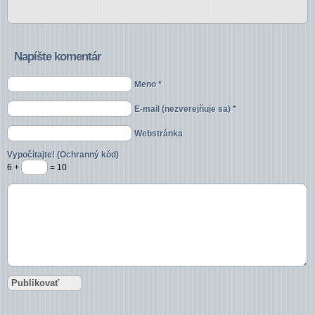
Napíšte komentár
Meno *
E-mail (nezverejňuje sa) *
Webstránka
Vypočítajte! (Ochranný kód)
6 +
= 10