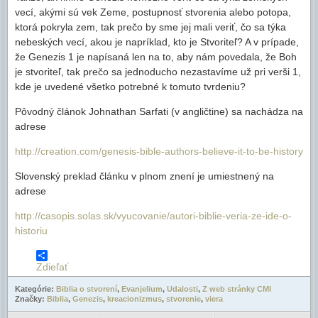
vecí, akými sú vek Zeme, postupnosť stvorenia alebo potopa,
ktorá pokryla zem, tak prečo by sme jej mali veriť, čo sa týka
nebeských vecí, akou je napríklad, kto je Stvoriteľ? A v prípade,
že Genezis 1 je napísaná len na to, aby nám povedala, že Boh
je stvoriteľ, tak prečo sa jednoducho nezastavíme už pri verši 1,
kde je uvedené všetko potrebné k tomuto tvrdeniu?
Pôvodný článok Johnathan Sarfati (v angličtine) sa nachádza na
adrese
http://creation.com/genesis-bible-authors-believe-it-to-be-history
Slovenský preklad článku v plnom znení je umiestnený na
adrese
http://casopis.solas.sk/vyucovanie/autori-biblie-veria-ze-ide-o-
historiu
Zdieľať
Kategórie:
Biblia o stvorení
,
Evanjelium
,
Udalosti
,
Z web stránky CMI
Značky:
Biblia
,
Genezis
,
kreacionizmus
,
stvorenie
,
viera