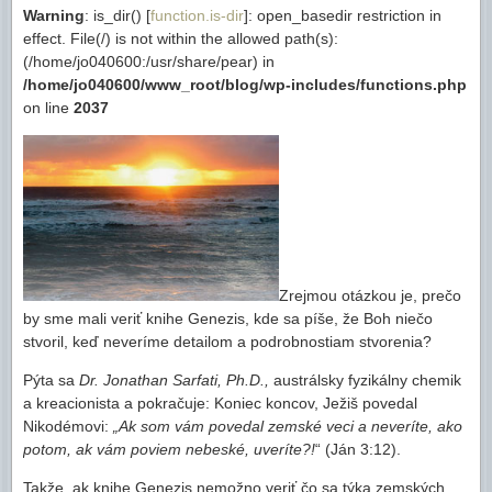
Warning
: is_dir() [
function.is-dir
]: open_basedir restriction in
effect. File(/) is not within the allowed path(s):
(/home/jo040600:/usr/share/pear) in
/home/jo040600/www_root/blog/wp-includes/functions.php
on line
2037
Zrejmou otázkou je, prečo
by sme mali veriť knihe Genezis, kde sa píše, že Boh niečo
stvoril, keď neveríme detailom a podrobnostiam stvorenia?
Pýta sa
Dr. Jonathan Sarfati, Ph.D.,
austrálsky fyzikálny chemik
a kreacionista a pokračuje: Koniec koncov, Ježiš povedal
Nikodémovi:
„Ak som vám povedal zemské veci a neveríte, ako
potom, ak vám poviem nebeské, uveríte?!
“ (Ján 3:12).
Takže, ak knihe Genezis nemožno veriť čo sa týka zemských