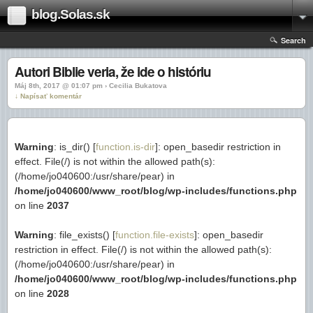
blog.Solas.sk
Search
Autori Biblie veria, že ide o históriu
Máj 8th, 2017 @ 01:07 pm › Cecilia Bukatova
↓ Napísať komentár
Warning
: is_dir() [
function.is-dir
]: open_basedir restriction in
effect. File(/) is not within the allowed path(s):
(/home/jo040600:/usr/share/pear) in
/home/jo040600/www_root/blog/wp-includes/functions.php
on line
2037
Warning
: file_exists() [
function.file-exists
]: open_basedir
restriction in effect. File(/) is not within the allowed path(s):
(/home/jo040600:/usr/share/pear) in
/home/jo040600/www_root/blog/wp-includes/functions.php
on line
2028