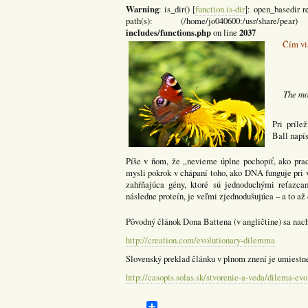
Warning
: is_dir() [
function.is-dir
]: open_basedir re
path(s): (/home/jo040600:/usr/shar
includes/functions.php
2037
on line
Čím vi
The mo
Pri príle
Ball napís
Píše v ňom, že „nevieme úplne pochopiť, ako prac
mysli pokrok v chápaní toho, ako DNA funguje pri
zahŕňajúca gény, ktoré sú jednoduchými reťazc
následne proteín, je veľmi zjednodušujúca – a to až 
Pôvodný článok Dona Battena (v angličtine) sa nac
http://creation.com/evolutionary-dilemma
Slovenský preklad článku v plnom znení je umiestn
http://casopis.solas.sk/stvorenie-a-veda/dilema-evo