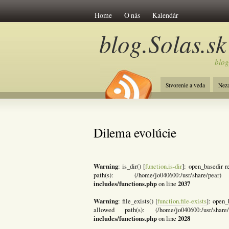
Home
O nás
Kalendár
blog.Solas.sk
blog
Stvorenie a veda
Nez
Dilema evolúcie
Warning
: is_dir() [
function.is-dir
]: open_basedir re
path(s): (/home/jo040600:/usr/shar
includes/functions.php
2037
on line
Warning
: file_exists() [
function.file-exists
]: open_
allowed path(s): (/home/jo040600:/usr/sh
includes/functions.php
2028
on line