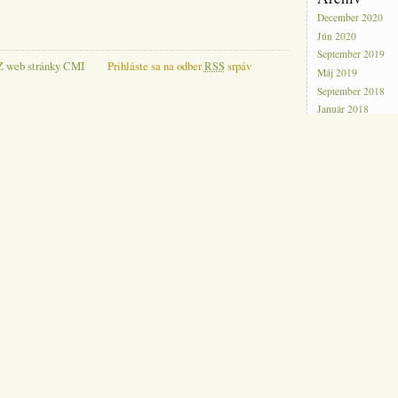
December 2020
Jún 2020
September 2019
Z web stránky CMI
Prihláste sa na odber
RSS
srpáv
Máj 2019
September 2018
Január 2018
Jún 2017
Máj 2017
Marec 2017
Február 2017
Január 2017
December 2016
November 2016
Október 2016
September 2016
August 2016
Júl 2016
Jún 2016
Máj 2016
Apríl 2016
Február 2016