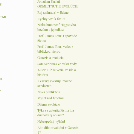
Jonathan Sarfati
S
ODMIETNUTIE EVOLÚCIE
Raj (záhrada) v Édene
 CMI
Rýchly vznik fosílií
Nízka hmotnosť Higgsovho
bozónu a jej odkaz
Prof. James Tour: O pôvode
života
Prof. James Tour, vedec s
biblickou vierou
Genezis a evolúcia
Sola Scriptura vo veku vedy
Autori Biblie veria, že ide o
históriu
ní
Kvazary zvestujú mocné
svedectvo
e
Nová publikácia
Myseľ nad hmotou
Dilema evolúcie
Týka sa autorita Písma iba
duchovnej oblasti?
Nebezpečný výhľad
Ako dlho trvali dni v Genezis
1?