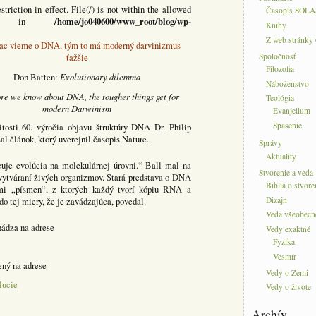
striction in effect. File(/) is not within the allowed
Časopis SOLA
/home/jo040600/www_root/blog/wp-
e/pear) in
Knihy
Z web stránky
ac vieme o DNA, tým to má moderný darvinizmus
Spoločnosť
ťažšie
Filozofia
Evolutionary dilemma
Don Batten:
Náboženstvo
re we know about DNA, the tougher things get for
Teológia
modern Darwinism
Evanjelium
Spasenie
žitosti 60. výročia objavu štruktúry DNA Dr. Philip
al článok, ktorý uverejnil časopis Nature.
Správy
Aktuality
uje evolúcia na molekulárnej úrovni.“ Ball mal na
Stvorenie a veda
 vytváraní živých organizmov. Stará predstava o DNA
Biblia o stvore
ami „písmen“, z ktorých každý tvorí kópiu RNA a
Dizajn
do tej miery, že je zavádzajúca, povedal.
Veda všeobecn
hádza na adrese
Vedy exaktné
Fyzika
Vesmír
ený na adrese
Vedy o Zemi
lucie
Vedy o živote
Archív