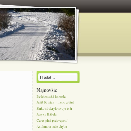
Najnovšie
Betlehemská hviezda
Ježiš Kristus – meno a titul
Slnko si ukrylo svoju tvár
Jazyky Bábela
Ceres plná prekvapení
Antihmota stále chýba