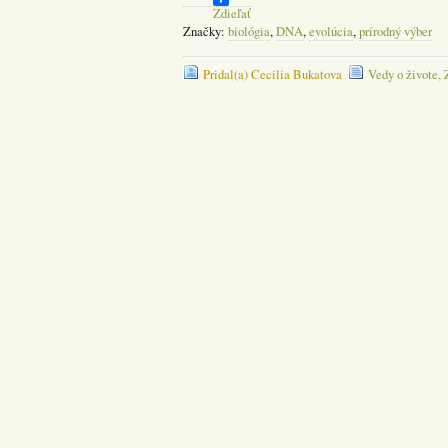
Zdieľať
Značky:
biológia
,
DNA
,
evolúcia
,
prírodný výber
Pridal(a) Cecilia Bukatova
Vedy o živote
,
Pridaj komentár
Povinné polia sú označené
*
nikdy
Váš e-mail nebude
zverejnený.
Meno
*
Email
*
Adresa webu
Vypočítajte! (Ochranný kód)
6 − 4 =
Komentár