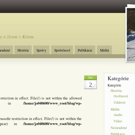
y o živote v Kristu
aradené
História
Správy
Spoločnosť
Publikácie
Médiá
Kategórie
Dec
2
Kategórie
História
Osobnosti
striction in effect. File(/) is not within the allowed
Udalosti
/home/jo040600/www_root/blog/wp-
e/pear) in
Médiá
Audio
basedir restriction in effect. File(/) is not within the
Video
/home/jo040600/www_root/blog/wp-
are/pear) in
Nezaradené
Publikácie