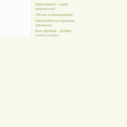
Doba kamenná – výplod
predstavivosti?
UFO nie sú mimozemšťania!
Sedem kritérií na rozpoznanie
náboženstva
Boží odpočinok – problém
teistickej evolúcie
Je evolúcia náboženstvo?
Perie – evolučná záhada
Kreacionistický príbeh ateistov
Milovať Boha celou svojou
mysľou: logika a stvorenie
Dizajn v biológii
Máme dostatok dôkazov, aby
sme verili Biblii?
Genezis, stvorenie a evolúcia
Werner Gitt: Informácia – kľúč
k životu
Aký dopad má detekcia
gravitačných vĺn na biblické
stvorenie?
Svetlo hviezd, čas a nová
fyzika
Profesor J. G. Hartnett v Žiline