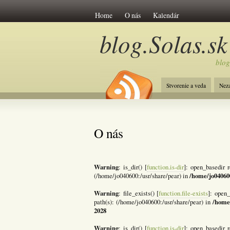
Home
O nás
Kalendár
blog.Solas.sk
blog
Stvorenie a veda
Nez
O nás
Warning
: is_dir() [
function.is-dir
]: open_basedir r
/home/jo04060
(/home/jo040600:/usr/share/pear) in
Warning
: file_exists() [
function.file-exists
]: open_
/home
path(s): (/home/jo040600:/usr/share/pear) in
2028
Warning
: is_dir() [
function.is-dir
]: open_basedir r