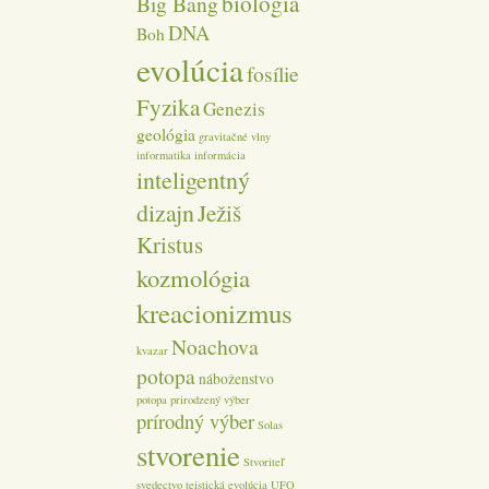
biológia
Big Bang
DNA
Boh
evolúcia
fosílie
Fyzika
Genezis
geológia
gravitačné vlny
informatika
informácia
inteligentný
dizajn
Ježiš
Kristus
kozmológia
kreacionizmus
Noachova
kvazar
potopa
náboženstvo
potopa
prirodzený výber
prírodný výber
Solas
stvorenie
Stvoriteľ
svedectvo
teistická evolúcia
UFO