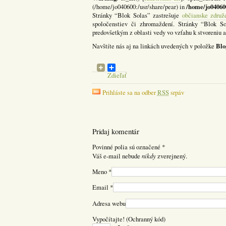
/home/jo04060
(/home/jo040600:/usr/share/pear) in
Stránky “Blok Solas” zastrešuje
občianske združ
spoločenstiev či zhromaždení. Stránky “Blok 
predovšetkým z oblasti vedy vo vzťahu k stvoreniu a 
Blo
Navštíte nás aj na linkách uvedených v položke
Zdieľať
Prihláste sa na odber
RSS
srpáv
Pridaj komentár
Povinné polia sú označené
*
nikdy
Váš e-mail nebude
zverejnený.
Meno
*
Email
*
Adresa webu
Vypočítajte! (Ochranný kód)