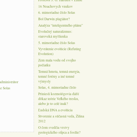
16 Noachovych vnukov
6. mimoriadne číslo Solas
Bol Darwin plagiátor?
Analýza “inteligentného plánu”
Evolučný naturalizmus:
staroveká myšlienka
5. mimoriadne číslo Solas
Vyvrátenie evolúcie (Refuting
Evolution)
Zem mala vodu od svojho
počiatku
Temná hmota, temná energia,
temné fotóny a iné temné
výmysly
administrátor
Solas, 4. mimoriadne číslo
e Solas
Priniesli kozmológovia ďalší
dôkaz teórie Veľkého tresku,
alebo je to celé inak?
Ľudská DNA a evolúcia
Stvorenie a súčasná veda, Žilina
2012
O čom svedčia vrstvy
geologického stĺpca a fosílie?