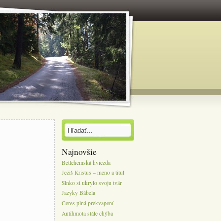
Najnovšie
Betlehemská hviezda
Ježiš Kristus – meno a titul
Slnko si ukrylo svoju tvár
Jazyky Bábela
Ceres plná prekvapení
Antihmota stále chýba