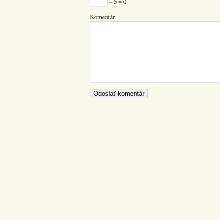
− 5 = 0
Komentár