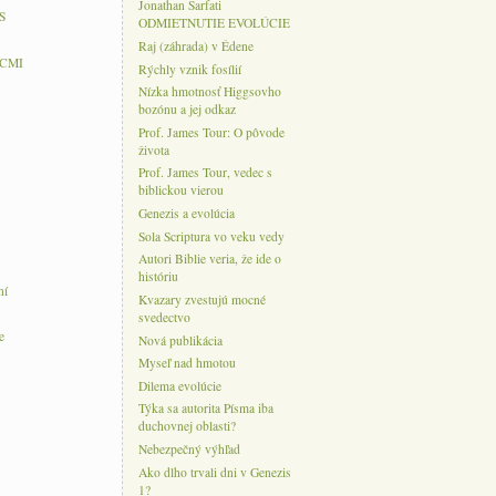
Jonathan Sarfati
S
ODMIETNUTIE EVOLÚCIE
Raj (záhrada) v Édene
 CMI
Rýchly vznik fosílií
Nízka hmotnosť Higgsovho
bozónu a jej odkaz
Prof. James Tour: O pôvode
života
Prof. James Tour, vedec s
biblickou vierou
Genezis a evolúcia
Sola Scriptura vo veku vedy
Autori Biblie veria, že ide o
históriu
ní
Kvazary zvestujú mocné
svedectvo
e
Nová publikácia
Myseľ nad hmotou
Dilema evolúcie
Týka sa autorita Písma iba
duchovnej oblasti?
Nebezpečný výhľad
Ako dlho trvali dni v Genezis
1?