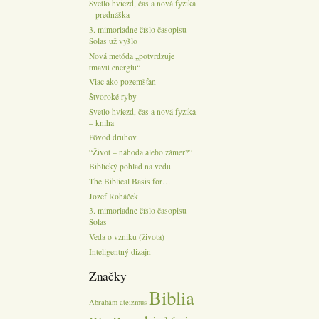
Svetlo hviezd, čas a nová fyzika
– prednáška
3. mimoriadne číslo časopisu
Solas už vyšlo
Nová metóda „potvrdzuje
tmavú energiu“
Viac ako pozemšťan
Štvoroké ryby
Svetlo hviezd, čas a nová fyzika
– kniha
Pôvod druhov
“Život – náhoda alebo zámer?”
Biblický pohľad na vedu
The Biblical Basis for…
Jozef Roháček
3. mimoriadne číslo časopisu
Solas
Veda o vzniku (života)
Inteligentný dizajn
Značky
Biblia
Abrahám
ateizmus