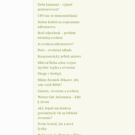
Doba kamenná – výplod
predstavivosti?
UFO nie sú mimozemšťania!
Sedem kritérií na rozpoznanie
náboženstva
Boží odpočinok – problém
teistickej evolúcie
Je evolúcia náboženstvo?
Perie – evolučná záhada
Kreacionistický príbeh ateistov
Milovať Boha celou svojou
mysľou: logika a stvorenie
Dizajn v biológii
Máme dostatok dôkazov, aby
sme verili Biblii?
Genezis, stvorenie a evolúcia
Werner Gitt: Informácia – kľúč
k životu
Aký dopad má detekcia
gravitačných vĺn na biblické
stvorenie?
Svetlo hviezd, čas a nová
fyzika
Profesor J. G. Hartnett v Žiline