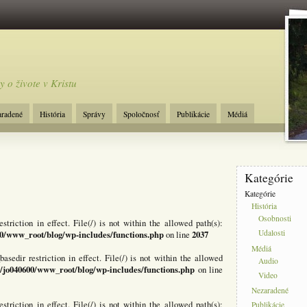
y o živote v Kristu
aradené
História
Správy
Spoločnosť
Publikácie
Médiá
Kategórie
Kategórie
História
Osobnosti
estriction in effect. File(/) is not within the allowed path(s):
Udalosti
0/www_root/blog/wp-includes/functions.php
2037
on line
Médiá
basedir restriction in effect. File(/) is not within the allowed
Audio
/jo040600/www_root/blog/wp-includes/functions.php
on line
Video
Nezaradené
estriction in effect. File(/) is not within the allowed path(s):
Publikácie