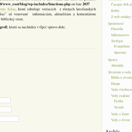
0/www_root/blog/wp-includes/functions.php
2037
on line
Časopis SOLA
enie Solas
, ktoré združuje veriacich z rôznych kresťanských
Knihy
Solas” sú venované informáciám, aktualitám a komentárom
Z web stránky
biblickej viere.
Spoločnosť
groll
, ktorá sa nachádza v tĺpci vpravo dole.
Filozofia
Náboženstvo
Teológia
Evanjelium
Spasenie
Správy
Aktuality
Stvorenie a veda
Biblia o stvore
Dizajn
Veda všeobecn
Vedy exaktné
Fyzika
Vesmír
Vedy o Zemi
Vedy o živote
Archív