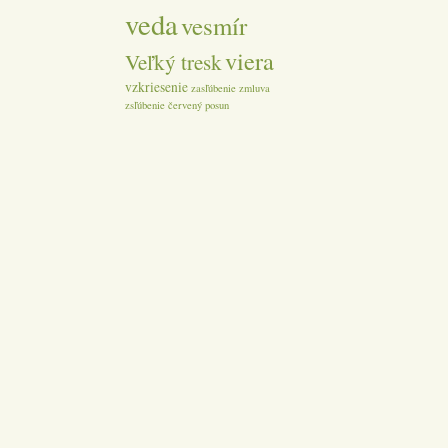
veda
vesmír
viera
Veľký tresk
vzkriesenie
zasľúbenie
zmluva
zsľúbenie
červený posun