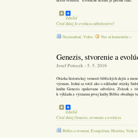
účelu vesmíru.“ Evolučné učenie je presne také.
Zdieľať
Čítať ďalej Je evolúcia náboženstvo?
Nezaradené
,
Video
Nie sú komentáre »
Genezis, stvorenie a evolú
Josef Potocek - 5. 5. 2016
Otázka historickej vernosti biblických dejín a me
význam. Jedná sa totiž ako o základné otázky ľudst
knihu Genezis opakovane odvoláva. Zväzok s tit
k výkladu a významu prvej knihy Biblie obsahuje tex
Zdieľať
Čítať ďalej Genezis, stvorenie a evolúcia
Biblia o stvorení
,
Evanjelium
,
História
,
Vedy o