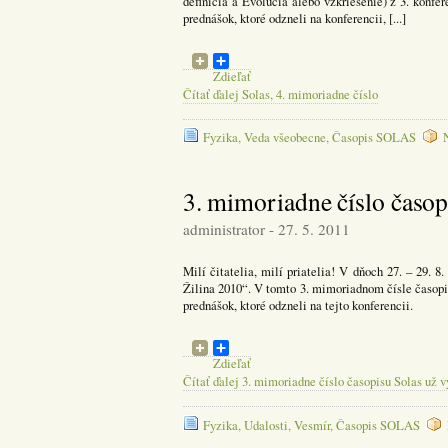
definícia a Evolúcia alebo vzkriesenie) z 3. konf
prednášok, ktoré odzneli na konferencii, [...]
Zdieľať
Čítať ďalej Solas, 4. mimoriadne číslo
Fyzika
,
Veda všeobecne
,
Časopis SOLAS
3. mimoriadne číslo časop
administrator - 27. 5. 2011
Milí čitatelia, milí priatelia! V dňoch 27. – 29. 8
Žilina 2010“. V tomto 3. mimoriadnom čísle časopi
prednášok, ktoré odzneli na tejto konferencii.
Zdieľať
Čítať ďalej 3. mimoriadne číslo časopisu Solas už v
Fyzika
,
Udalosti
,
Vesmír
,
Časopis SOLAS