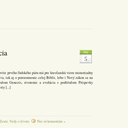
cia
Máj
5
novite prvého ľudského páru má pre kresťanskú vieru mimoriadny
va, tak aj o porozumenie celej Biblii, lebo i Nový zákon sa na
ulom Genezis, stvorenie a evolúcia s podtitulom Príspevky
ty [...]
 Zemi
,
Vedy o živote
Nie sú komentáre »