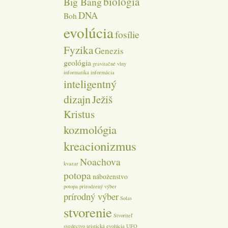
biológia
Big Bang
DNA
Boh
evolúcia
fosílie
Fyzika
Genezis
geológia
gravitačné vlny
informatika
informácia
inteligentný
dizajn
Ježiš
Kristus
kozmológia
kreacionizmus
Noachova
kvazar
potopa
náboženstvo
potopa
prirodzený výber
prírodný výber
Solas
stvorenie
Stvoriteľ
svedectvo
teistická evolúcia
UFO