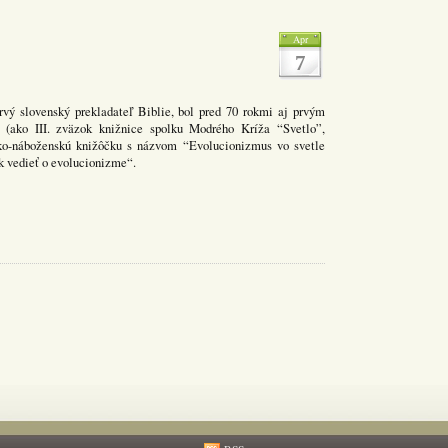
Apr
7
rvý slovenský prekladateľ Biblie, bol pred 70 rokmi aj prvým
 (ako III. zväzok knižnice spolku Modrého Kríža “Svetlo”,
icko-náboženskú knižôčku s názvom “Evolucionizmus vo svetle
k vedieť o evolucionizme“.