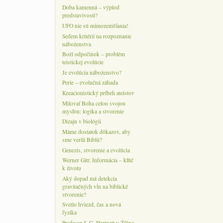
Doba kamenná – výplod
predstavivosti?
UFO nie sú mimozemšťania!
Sedem kritérií na rozpoznanie
náboženstva
Boží odpočinok – problém
teistickej evolúcie
Je evolúcia náboženstvo?
Perie – evolučná záhada
Kreacionistický príbeh ateistov
Milovať Boha celou svojou
mysľou: logika a stvorenie
Dizajn v biológii
Máme dostatok dôkazov, aby
sme verili Biblii?
Genezis, stvorenie a evolúcia
Werner Gitt: Informácia – kľúč
k životu
Aký dopad má detekcia
gravitačných vĺn na biblické
stvorenie?
Svetlo hviezd, čas a nová
fyzika
Profesor J. G. Hartnett v Žiline