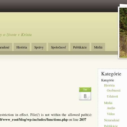
y o živote v Kristu
aradené
História
Správy
Spoločnosť
Publikácie
Médiá
Kategórie
Kategórie
História
Jan
Osobnosti
8
Udalosti
Médiá
Audio
Video
estriction in effect. File(/) is not within the allowed path(s):
0/www_root/blog/wp-includes/functions.php
2037
on line
Nezaradené
Publikácie