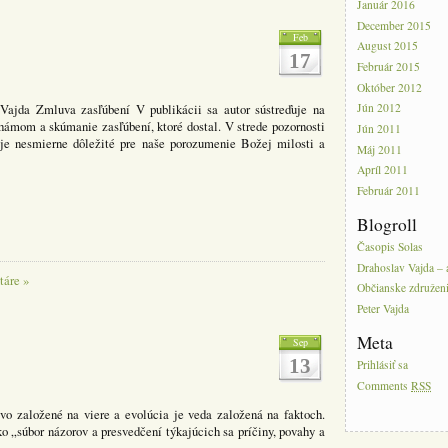
Január 2016
December 2015
Feb
August 2015
17
Február 2015
Október 2012
Jún 2012
Vajda Zmluva zasľúbení V publikácii sa autor sústreďuje na
ámom a skúmanie zasľúbení, ktoré dostal. V strede pozornosti
Jún 2011
 je nesmierne dôležité pre naše porozumenie Božej milosti a
Máj 2011
Apríl 2011
Február 2011
Blogroll
Časopis Solas
Drahoslav Vajda – 
táre »
Občianske združeni
Peter Vajda
Meta
Sep
13
Prihlásiť sa
Comments
RSS
vo založené na viere a evolúcia je veda založená na faktoch.
o „súbor názorov a presvedčení týkajúcich sa príčiny, povahy a