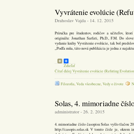
Vyvrátenie evolúcie (Refu
Drahoslav Vajda - 14. 12. 2015
Príručka pre študentov, rodičov a učiteľov, kto
originálu: Jonathan Sarfati, Ph.D., F.M. Do slov
vydanie knihy Vyvrátenie evolúcie, tak bol predsl
„Podľa mňa, táto nová publikácia je jedna z najaktuá
Zdieľať
Čítať ďalej Vyvrátenie evolúcie (Refuting Evolutio
Filozofia
,
Veda všeobecne
,
Vedy o živote
N
Solas, 4. mimoriadne čísl
administrator - 26. 2. 2015
4. mimoriadne číslo časopisu Solas vyšlo tlačou 2
http://casopis.solas.sk V tomto čísle je, okrem 