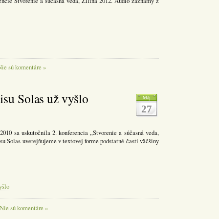
erencie Stvorenie a súčasná veda, Žilina 2012. Audio záznamy z
Nie sú komentáre »
isu Solas už vyšlo
Máj
27
. 2010 sa uskutočnila 2. konferencia „Stvorenie a súčasná veda,
su Solas uverejňujeme v textovej forme podstatné časti väčšiny
yšlo
Nie sú komentáre »