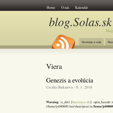
Home
O nás
Kalendár
blog.Solas.sk
blog
Stvorenie a veda
Nez
Viera
Genezis a evolúcia
Cecilia Bukatova - 8. 1. 2018
Warning
: is_dir() [
function.is-dir
]: open_basedir r
/home/jo04060
(/home/jo040600:/usr/share/pear) in