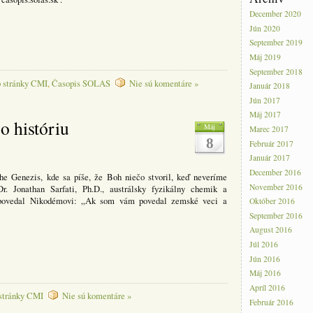
December 2020
Jún 2020
September 2019
Máj 2019
September 2018
 stránky CMI
,
Časopis SOLAS
Nie sú komentáre »
Január 2018
Jún 2017
Máj 2017
 o históriu
Máj
Marec 2017
8
Február 2017
Január 2017
December 2016
he Genezis, kde sa píše, že Boh niečo stvoril, keď neveríme
November 2016
r. Jonathan Sarfati, Ph.D., austrálsky fyzikálny chemik a
iš povedal Nikodémovi: „Ak som vám povedal zemské veci a
Október 2016
September 2016
August 2016
Júl 2016
Jún 2016
Máj 2016
Apríl 2016
stránky CMI
Nie sú komentáre »
Február 2016