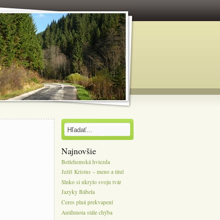
Najnovšie
Betlehemská hviezda
Ježiš Kristus – meno a titul
Slnko si ukrylo svoju tvár
Jazyky Bábela
Ceres plná prekvapení
Antihmota stále chýba