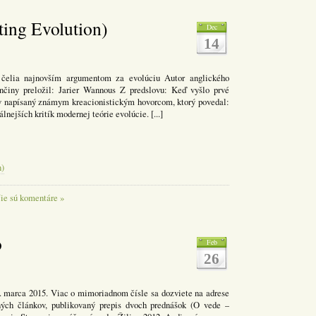
ting Evolution)
Dec
14
rí čelia najnovším argumentom za evolúciu Autor anglického
enčiny preložil: Jarier Wannous Z predslovu: Keď vyšlo prvé
ov napísaný známym kreacionistickým hovorcom, ktorý povedal:
lnejších kritík modernej teórie evolúcie. [...]
n)
ie sú komentáre »
o
Feb
26
0. marca 2015. Viac o mimoriadnom čísle sa dozviete na adrese
iných článkov, publikovaný prepis dvoch prednášok (O vede –