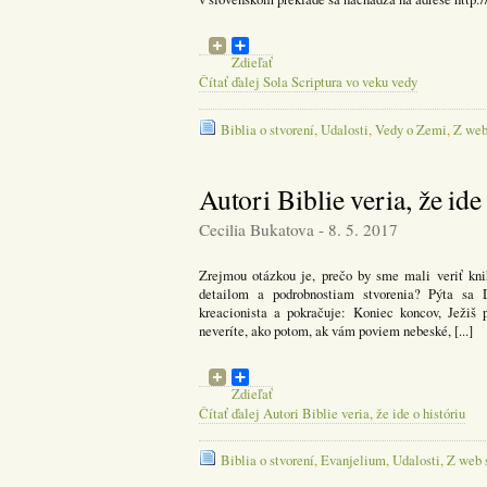
Zdieľať
Čítať ďalej Sola Scriptura vo veku vedy
Biblia o stvorení
,
Udalosti
,
Vedy o Zemi
,
Z web
Autori Biblie veria, že ide
Cecilia Bukatova - 8. 5. 2017
Zrejmou otázkou je, prečo by sme mali veriť kni
detailom a podrobnostiam stvorenia? Pýta sa D
kreacionista a pokračuje: Koniec koncov, Jež
neveríte, ako potom, ak vám poviem nebeské, [...]
Zdieľať
Čítať ďalej Autori Biblie veria, že ide o históriu
Biblia o stvorení
,
Evanjelium
,
Udalosti
,
Z web 