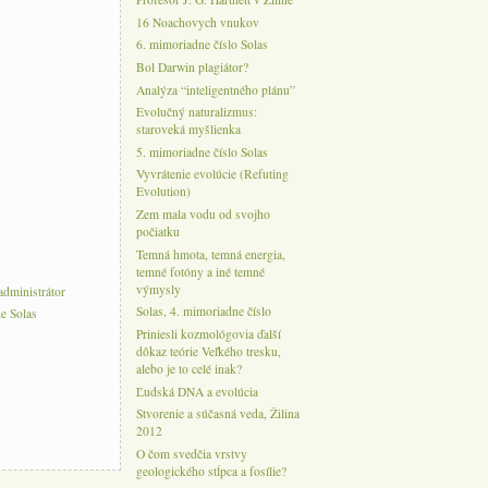
16 Noachovych vnukov
6. mimoriadne číslo Solas
Bol Darwin plagiátor?
Analýza “inteligentného plánu”
Evolučný naturalizmus:
staroveká myšlienka
5. mimoriadne číslo Solas
Vyvrátenie evolúcie (Refuting
Evolution)
Zem mala vodu od svojho
počiatku
Temná hmota, temná energia,
temné fotóny a iné temné
výmysly
administrátor
Solas, 4. mimoriadne číslo
e Solas
Priniesli kozmológovia ďalší
dôkaz teórie Veľkého tresku,
alebo je to celé inak?
Ľudská DNA a evolúcia
Stvorenie a súčasná veda, Žilina
2012
O čom svedčia vrstvy
geologického stĺpca a fosílie?