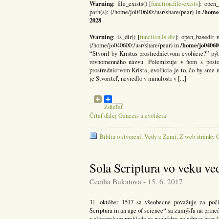
Warning
: file_exists() [
function.file-exists
]: open_
/home
path(s): (/home/jo040600:/usr/share/pear) in
2028
Warning
: is_dir() [
function.is-dir
]: open_basedir r
/home/jo04060
(/home/jo040600:/usr/share/pear) in
“Stvoril by Kristus prostredníctvom evolúcie?” p
rovnomenného názvu. Polemizuje v ňom s postoj
prostredníctvom Krista, evolúcia je to, čo by sme
je Stvoriteľ, neviedlo v minulosti v [...]
Zdieľať
Čítať ďalej Genezis a evolúcia
Biblia o stvorení
,
Vedy o Zemi
,
Z web stránky
Sola Scriptura vo veku ve
Cecilia Bukatova - 15. 6. 2017
31. október 1517 sa všeobecne považuje za poči
Scriptura in an age of science“ sa zamýšľa na princ
v slovenskom preklade sa nachádza na adrese http://