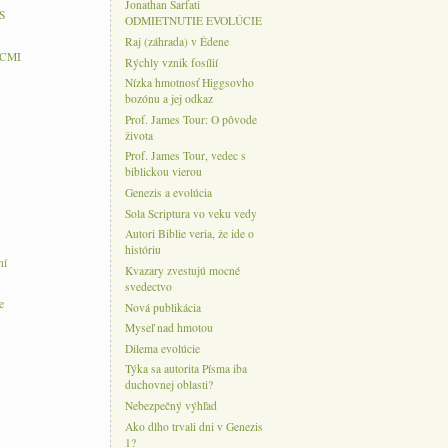
Jonathan Sarfati
S
ODMIETNUTIE EVOLÚCIE
Raj (záhrada) v Édene
 CMI
Rýchly vznik fosílií
Nízka hmotnosť Higgsovho
bozónu a jej odkaz
Prof. James Tour: O pôvode
života
Prof. James Tour, vedec s
biblickou vierou
Genezis a evolúcia
Sola Scriptura vo veku vedy
Autori Biblie veria, že ide o
históriu
ní
Kvazary zvestujú mocné
svedectvo
e
Nová publikácia
Myseľ nad hmotou
Dilema evolúcie
Týka sa autorita Písma iba
duchovnej oblasti?
Nebezpečný výhľad
Ako dlho trvali dni v Genezis
1?