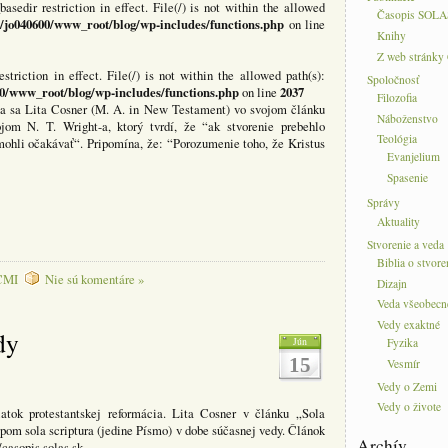
basedir restriction in effect. File(/) is not within the allowed
Časopis SOLA
/jo040600/www_root/blog/wp-includes/functions.php
on line
Knihy
Z web stránky
estriction in effect. File(/) is not within the allowed path(s):
Spoločnosť
0/www_root/blog/wp-includes/functions.php
2037
on line
Filozofia
ýta sa Lita Cosner (M. A. in New Testament) vo svojom článku
Náboženstvo
om N. T. Wright-a, ktorý tvrdí, že “ak stvorenie prebehlo
Teológia
 mohli očakávať“. Pripomína, že: “Porozumenie toho, že Kristus
Evanjelium
Spasenie
Správy
Aktuality
Stvorenie a veda
Biblia o stvore
 CMI
Nie sú komentáre »
Dizajn
Veda všeobecn
Vedy exaktné
dy
Jún
Fyzika
15
Vesmír
Vedy o Zemi
Vedy o živote
atok protestantskej reformácia. Lita Cosner v článku „Sola
ípom sola scriptura (jedine Písmo) v dobe súčasnej vedy. Článok
Archív
casopis.solas.sk .