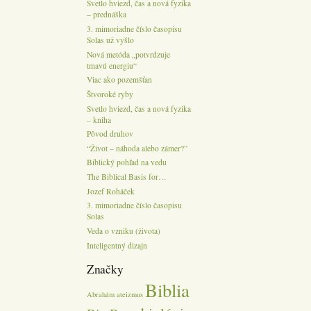
Svetlo hviezd, čas a nová fyzika
– prednáška
3. mimoriadne číslo časopisu
Solas už vyšlo
Nová metóda „potvrdzuje
tmavú energiu“
Viac ako pozemšťan
Štvoroké ryby
Svetlo hviezd, čas a nová fyzika
– kniha
Pôvod druhov
“Život – náhoda alebo zámer?”
Biblický pohľad na vedu
The Biblical Basis for…
Jozef Roháček
3. mimoriadne číslo časopisu
Solas
Veda o vzniku (života)
Inteligentný dizajn
Značky
Biblia
Abrahám
ateizmus