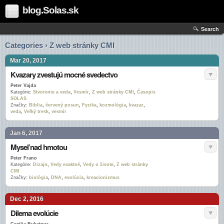
blog.Solas.sk
Search
Categories › Z web stránky CMI
Mar 20, 2017
Kvazary zvestujú mocné svedectvo
Peter Vajda
Kategórie:
Stvorenie a veda
,
Vesmír
,
Z web stránky CMI
,
Časopis
SOLAS
Značky:
Biblia
,
červený posun
,
Fyzika
,
kozmológia
,
kvazar
,
veda
,
Veľký tresk
,
vesmír
Jan 6, 2017
Myseľ nad hmotou
Peter Frano
Kategórie:
Dizajn
,
Vedy exaktné
,
Vedy o živote
,
Z web stránky
CMI
Značky:
biológia
,
DNA
,
evolúcia
,
kreacionizmus
Dec 2, 2016
Dilema evolúcie