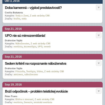
Okt 3, 2016
Doba kamenná – výplod predstavivosti?
Cecilia Bukatova
Kategórie:
Vedy o Zemi
,
Z web stránky CMI
Značky:
fosílie
,
veda
Sep 21, 2016
UFO nie sú mimozemšťania!
Drahoslav Vajda
Kategórie:
Náboženstvo
,
Z web stránky CMI
Značky:
evolúcia
,
kozmológia
,
UFO
,
vesmír
Sep 21, 2016
Sedem kritérií na rozpoznanie náboženstva
Drahoslav Vajda
Kategórie:
Filozofia
,
Teológia
,
Video
,
Z web stránky CMI
Značky:
ateizmus
,
náboženstvo
Sep 19, 2016
Boží odpočinok – problém teistickej evolúcie
Peter Frano
Kategórie:
Biblia o stvorení
,
Z web stránky CMI
Značky:
evolúcia
,
Genezis
,
teistická evolúcia