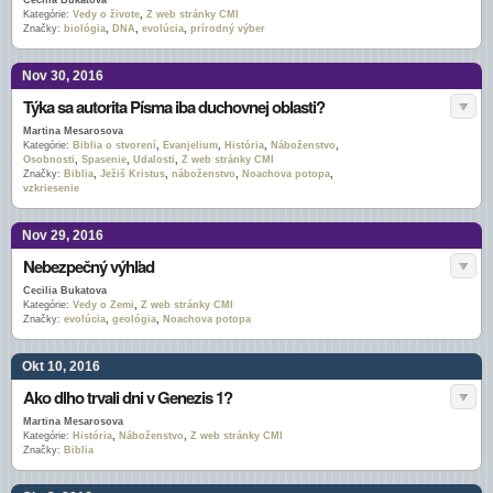
Cecilia Bukatova
Kategórie:
Vedy o živote
,
Z web stránky CMI
Značky:
biológia
,
DNA
,
evolúcia
,
prírodný výber
Nov 30, 2016
Týka sa autorita Písma iba duchovnej oblasti?
Martina Mesarosova
Kategórie:
Biblia o stvorení
,
Evanjelium
,
História
,
Náboženstvo
,
Osobnosti
,
Spasenie
,
Udalosti
,
Z web stránky CMI
Značky:
Biblia
,
Ježiš Kristus
,
náboženstvo
,
Noachova potopa
,
vzkriesenie
Nov 29, 2016
Nebezpečný výhľad
Cecilia Bukatova
Kategórie:
Vedy o Zemi
,
Z web stránky CMI
Značky:
evolúcia
,
geológia
,
Noachova potopa
Okt 10, 2016
Ako dlho trvali dni v Genezis 1?
Martina Mesarosova
Kategórie:
História
,
Náboženstvo
,
Z web stránky CMI
Značky:
Biblia